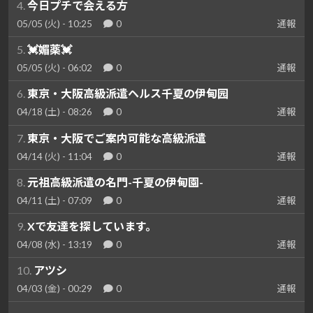
4.
今日プチで会える方
05/05 (火) - 10:25
0
通報
5.
💓媚薬💓
05/05 (火) - 06:02
0
通報
6.
東京・大阪高級派遣ヘルス千夏の伊甸园
04/18 (土) - 08:26
0
通報
7.
東京・大阪でご案内可能な高級派遣
04/14 (火) - 11:04
0
通報
8.
元祖高級派遣の名門-千夏の伊甸園-
04/11 (土) - 07:09
0
通報
9.
Xで友達を探しています。
04/08 (水) - 13:19
0
通報
10.
アツシ
04/03 (金) - 00:29
0
通報