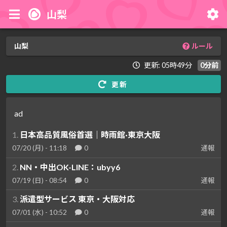
山梨
山梨
ルール
更新: 05時49分
0分前
更新
ad
1.
日本高品質風俗首選｜時雨館·東京大阪
07/20 (月) - 11:18
0
通報
2.
NN・中出OK-LINE：ubyy6
07/19 (日) - 08:54
0
通報
3.
派遣型サービス 東京・大阪対応
07/01 (水) - 10:52
0
通報