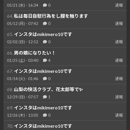
05/21 (水) - 16:34
0
通報
64.
私は毎日自慰行為をし膣を触ります
05/12 (月) - 07:42
0
通報
65.
インスタはmikimero10です
02/02 (日) - 12:52
0
通報
66.
男の娘になりたい！
01/25 (土) - 03:40
4
通報
67.
インスタはmikimero10です
01/14 (火) - 01:46
0
通報
68.
山梨の快活クラブ、花太郎等で✨️
12/29 (日) - 07:57
1
通報
69.
インスタはmikimero10です
12/26 (木) - 13:05
0
通報
70.
インスタはmikimero10です