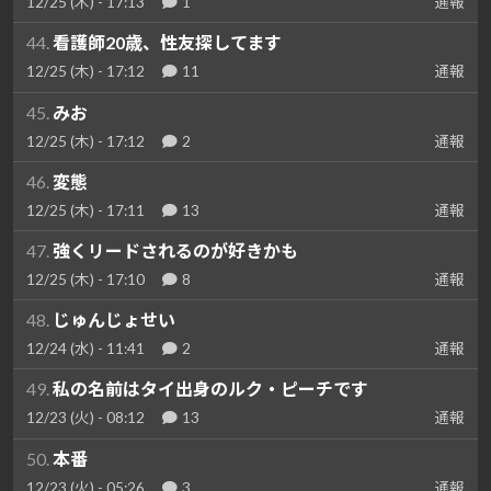
12/25 (木) - 17:13
1
通報
44.
看護師20歳、性友探してます
12/25 (木) - 17:12
11
通報
45.
みお
12/25 (木) - 17:12
2
通報
46.
変態
12/25 (木) - 17:11
13
通報
47.
強くリードされるのが好きかも
12/25 (木) - 17:10
8
通報
48.
じゅんじょせい
12/24 (水) - 11:41
2
通報
49.
私の名前はタイ出身のルク・ピーチです
12/23 (火) - 08:12
13
通報
50.
本番
12/23 (火) - 05:26
3
通報