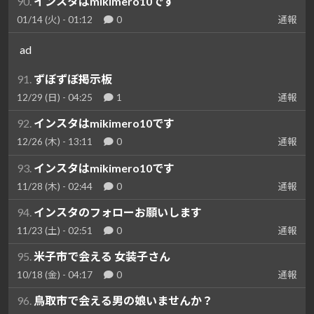
90.
インスタはmikimero10です
01/14 (火) - 01:12
0
通報
ad
91.
ずぼずぼ掲示板
12/29 (日) - 04:25
1
通報
92.
インスタはmikimero10です
12/26 (木) - 13:11
0
通報
93.
インスタはmikimero10です
11/28 (木) - 02:44
0
通報
94.
インスタのフォローお願いします
11/23 (土) - 02:51
0
通報
95.
米子市で会える 女装子さん
10/18 (金) - 04:17
0
通報
96.
鳥取市で会える男の娘いませんか？