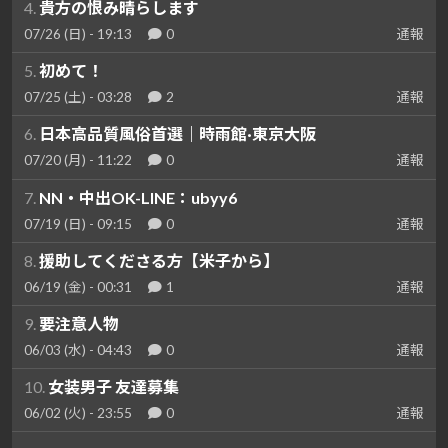
4.
貴方の恨み晴らします
07/26 (日) - 19:13
0
通報
5.
初めて！
07/25 (土) - 03:28
2
通報
6.
日本高品質風俗首選｜時雨館·東京大阪
07/20 (月) - 11:22
0
通報
7.
NN・中出OK-LINE：ubyy6
07/19 (日) - 09:15
0
通報
8.
援助してくださる方【米子から】
06/19 (金) - 00:31
1
通報
9.
要注意人物
06/03 (水) - 04:43
0
通報
10.
女装男子 友達募集
06/02 (火) - 23:55
0
通報