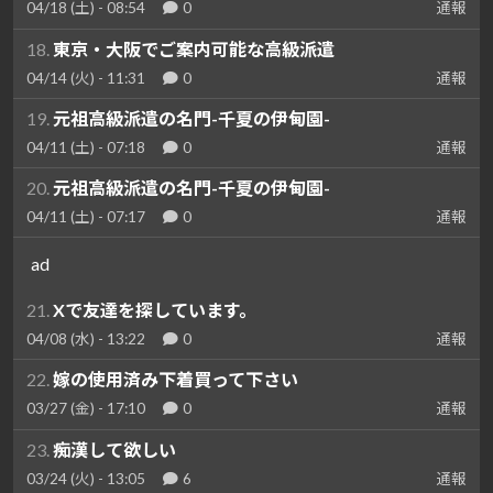
04/18 (土) - 08:54
0
通報
18.
東京・大阪でご案内可能な高級派遣
04/14 (火) - 11:31
0
通報
19.
元祖高級派遣の名門-千夏の伊甸園-
04/11 (土) - 07:18
0
通報
20.
元祖高級派遣の名門-千夏の伊甸園-
04/11 (土) - 07:17
0
通報
ad
21.
Xで友達を探しています。
04/08 (水) - 13:22
0
通報
22.
嫁の使用済み下着買って下さい
03/27 (金) - 17:10
0
通報
23.
痴漢して欲しい
03/24 (火) - 13:05
6
通報