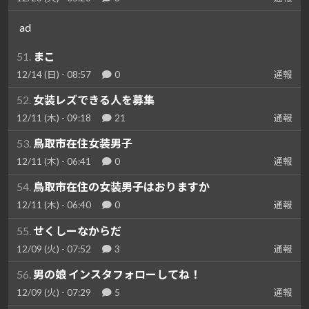
ad
51.
まこ
12/14 (日) - 08:57
0
通報
52.
女装レズできる人を募集
12/11 (木) - 09:18
21
通報
53.
鳥取市在住女装男子
12/11 (木) - 06:41
0
通報
54.
鳥取市在住の女装男子はおりますか
12/11 (木) - 06:40
0
通報
55.
せくしーなからだ
12/09 (火) - 07:52
3
通報
56.
男の娘 インスタフォローしてね！
12/09 (火) - 07:29
5
通報