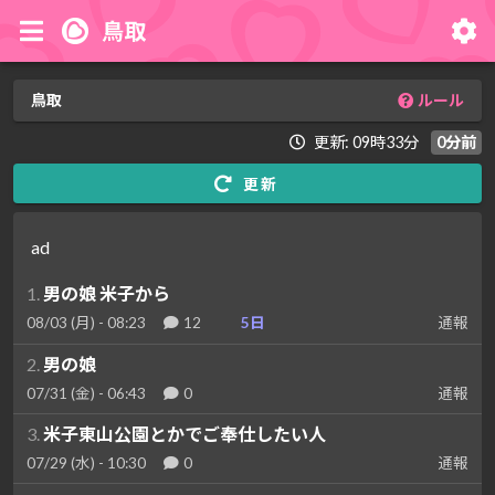
鳥取
鳥取
ルール
更新: 09時33分
0分前
更新
ad
1.
男の娘 米子から
08/03 (月) - 08:23
12
5日
通報
2.
男の娘
07/31 (金) - 06:43
0
通報
3.
米子東山公園とかでご奉仕したい人
07/29 (水) - 10:30
0
通報