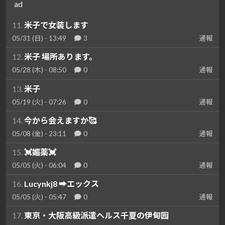
ad
11.
米子で女装します
05/31 (日) - 13:49
3
通報
12.
米子 場所あります。
05/28 (木) - 08:50
0
通報
13.
米子
05/19 (火) - 07:26
0
通報
14.
今から会えますか🥰
05/08 (金) - 23:11
0
通報
15.
💓媚薬💓
05/05 (火) - 06:04
0
通報
16.
Lucynkj8 ➡️エックス
05/05 (火) - 05:47
0
通報
17.
東京・大阪高級派遣ヘルス千夏の伊甸园