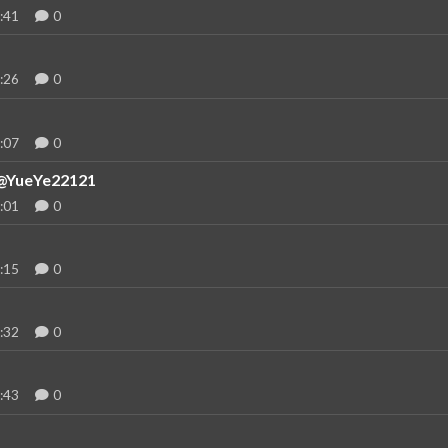
:41
0
:26
0
:07
0
YueYe22121
:01
0
:15
0
:32
0
:43
0