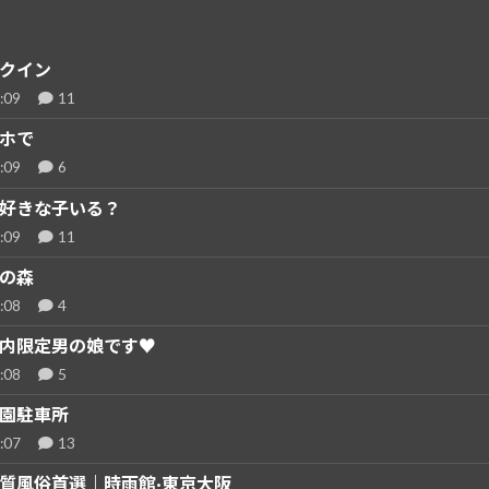
クイン
:09
11
ホで
:09
6
好きな子いる？
:09
11
の森
:08
4
内限定男の娘です♥
:08
5
園駐車所
:07
13
質風俗首選｜時雨館·東京大阪