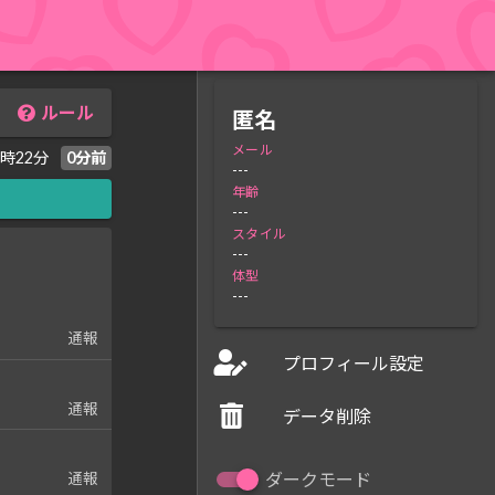
ルール
匿名
メール
1時22分
0分前
---
年齢
---
スタイル
---
体型
---
通報
プロフィール設定
通報
データ削除
ダークモード
通報