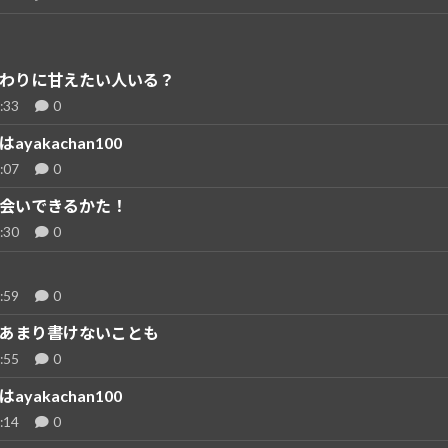
わりに甘えたい人いる？
:33
0
ayakachan100
:07
0
会いできるかた！
:30
0
:59
0
あまり書けないことも
:55
0
ayakachan100
:14
0