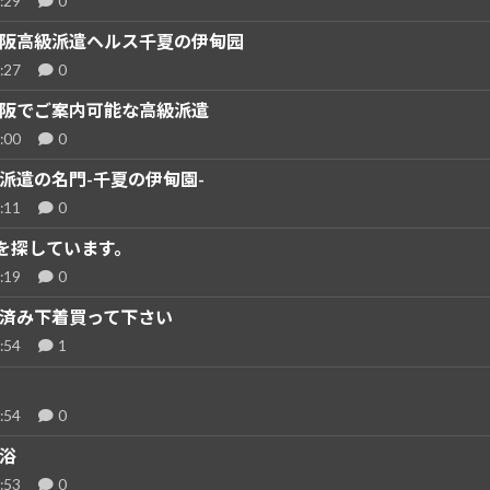
:29
0
阪高級派遣ヘルス千夏の伊甸园
:27
0
阪でご案内可能な高級派遣
:00
0
派遣の名門-千夏の伊甸園-
:11
0
を探しています。
:19
0
済み下着買って下さい
:54
1
:54
0
浴
:53
0