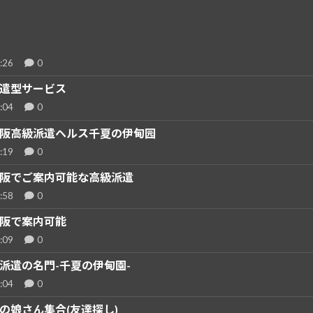
:26
0
遣型サービス
:04
0
阪高級派遣ヘルス千夏の伊甸园
:19
0
阪でご案内可能な高級派遣
:58
0
阪で案内可能
:09
0
派遣の名門-千夏の伊甸園-
:04
0
の娘さん集合(友達探し)