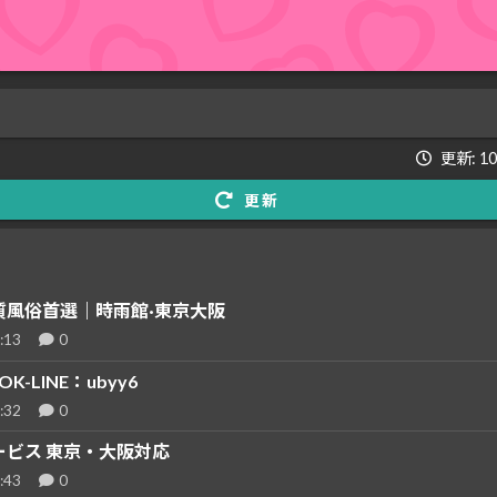
更新: 1
更新
質風俗首選｜時雨館·東京大阪
:13
0
K-LINE：ubyy6
:32
0
ービス 東京・大阪対応
:43
0