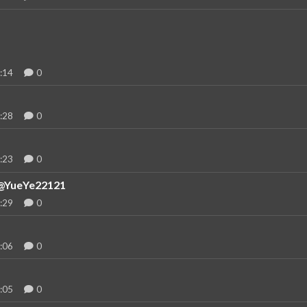
:14
0
:28
0
:23
0
YueYe22121
:29
0
:06
0
:05
0