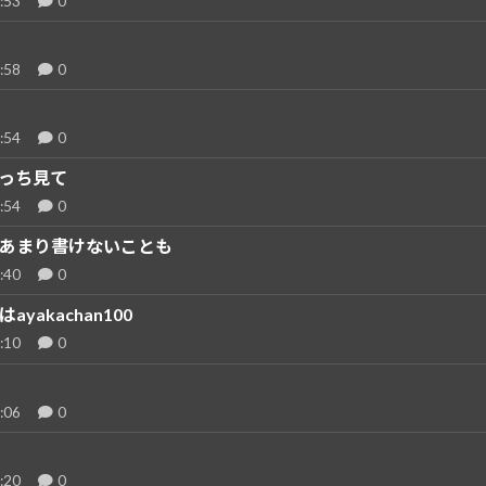
:53
0
:58
0
:54
0
っち見て
:54
0
あまり書けないことも
:40
0
ayakachan100
:10
0
:06
0
:20
0