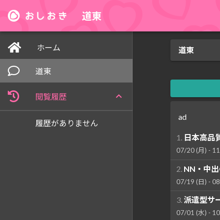
道東
ホーム
道東
道東
閲覧履歴
ad
履歴がありません
1.
日本高品
07/20 (月) - 11
2.
NN・中出O
07/19 (日) - 08
3.
派遣型サ
07/01 (水) - 10