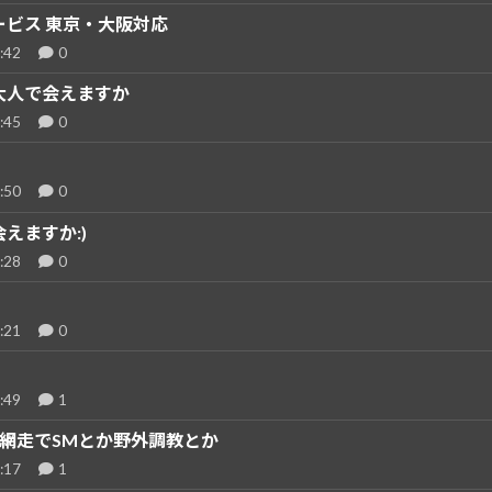
ービス 東京・大阪対応
:42
0
大人で会えますか
:45
0
:50
0
えますか:)
:28
0
:21
0
:49
1
網走でSMとか野外調教とか
:17
1