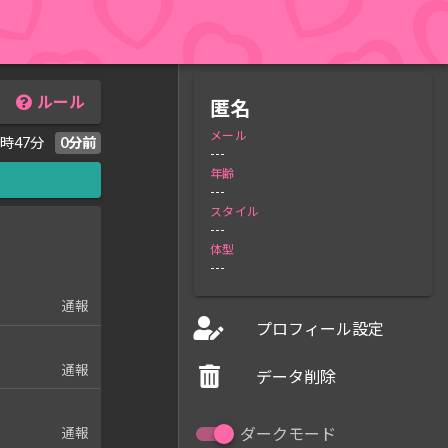
ルール
匿名
メール
0時47分
0分前
---
年齢
---
スタイル
---
体型
---
通報
プロフィール設定
通報
データ削除
ダークモード
通報